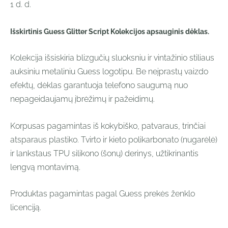
1 d. d.
Išskirtinis Guess Glitter Script Kolekcijos apsauginis dėklas.
Kolekcija išsiskiria blizgučių sluoksniu ir vintažinio stiliaus
auksiniu metaliniu Guess logotipu. Be neįprastų vaizdo
efektų, dėklas garantuoja telefono saugumą nuo
nepageidaujamų įbrėžimų ir pažeidimų.
Korpusas pagamintas iš kokybiško, patvaraus, trinčiai
atsparaus plastiko. Tvirto ir kieto polikarbonato (nugarėlė)
ir lankstaus TPU silikono (šonų) derinys, užtikrinantis
lengvą montavimą.
Produktas pagamintas pagal Guess prekės ženklo
licenciją.