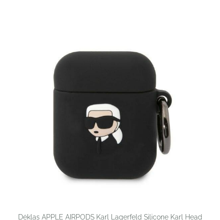
Dėklas APPLE AIRPODS Karl Lagerfeld Silicone Karl Head