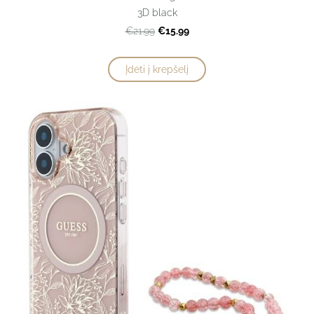
3D black
€15.99
€21.99
Įdėti į krepšelį