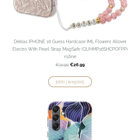
Dėklas IPHONE 16 Guess Hardcase IML Flowers Allover
Electro With Pearl Strap MagSafe (GUHMP16SHCPOFPP)
rožinė
€26.99
€31.99
Įdėti į krepšelį