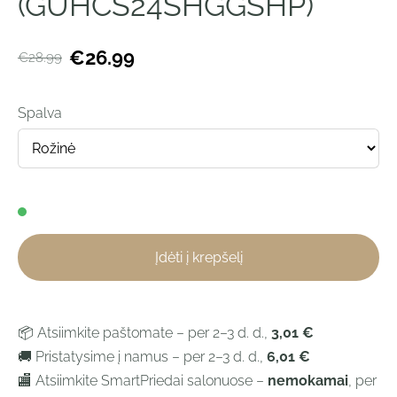
(GUHCS24SHGGSHP)
€26.99
€28.99
Spalva
Įdėti į krepšelį
📦 Atsiimkite paštomate – per 2–3 d. d.,
3,01 €
🚚 Pristatysime į namus – per 2–3 d. d.,
6,01 €
🏬 Atsiimkite SmartPriedai salonuose –
nemokamai
, per