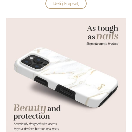
Įdėti į krepšelį