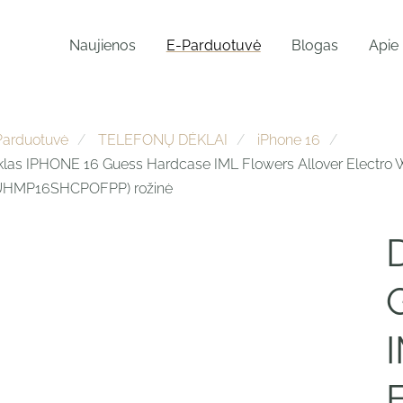
Naujienos
E-Parduotuvė
Blogas
Apie
Parduotuvė
TELEFONŲ DĖKLAI
iPhone 16
las IPHONE 16 Guess Hardcase IML Flowers Allover Electro 
UHMP16SHCPOFPP) rožinė
E