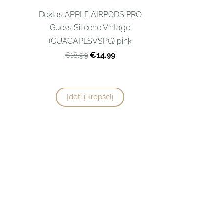
Dėklas APPLE AIRPODS PRO
Guess Silicone Vintage
(GUACAPLSVSPG) pink
€14.99
€18.99
Įdėti į krepšelį