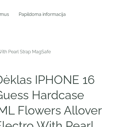
 mus
Papildoma informacija
With Pearl Strap MagSafe
Dėklas IPHONE 16
Guess Hardcase
IML Flowers Allover
lectro With Pearl