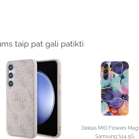
ms taip pat gali patikti
Dėklas MIO Flowers Mag
Samsung S24 5G