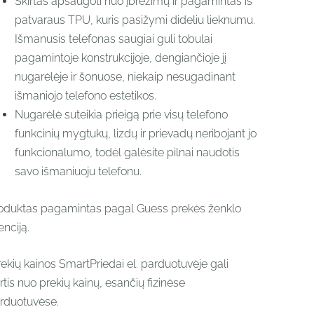
Skirtas apsaugoti nuo įbrėžimų ir pagamintas iš
patvaraus TPU, kuris pasižymi dideliu lieknumu.
Išmanusis telefonas saugiai guli tobulai
pagamintoje konstrukcijoje, dengiančioje jį
nugarėlėje ir šonuose, niekaip nesugadinant
išmaniojo telefono estetikos.
Nugarėlė suteikia prieigą prie visų telefono
funkcinių mygtukų, lizdų ir prievadų neribojant jo
funkcionalumo, todėl galėsite pilnai naudotis
savo išmaniuoju telefonu.
oduktas pagamintas pagal Guess prekės ženklo
enciją.
rekių kainos SmartPriedai el. parduotuvėje gali
irtis nuo prekių kainų, esančių fizinėse
rduotuvėse.