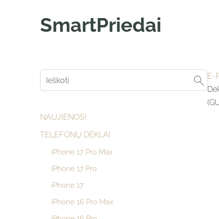
SmartPriedai
E-
Dėk
(G
NAUJIENOS!
TELEFONŲ DĖKLAI
iPhone 17 Pro Max
iPhone 17 Pro
iPhone 17
iPhone 16 Pro Max
iPhone 16 Pro