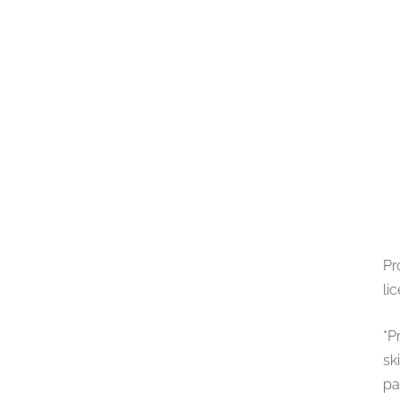
Pr
lic
*P
sk
pa