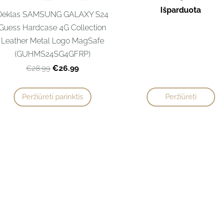
Išparduota
Dėklas SAMSUNG GALAXY S24
Guess Hardcase 4G Collection
Leather Metal Logo MagSafe
(GUHMS24SG4GFRP)
€26.99
€28.99
Peržiūrėti parinktis
Peržiūrėti