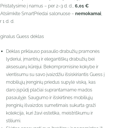
 Pristatysime į namus – per 2–3 d. d.,
6,01 €
 Atsiimkite SmartPriedai salonuose –
nemokamai
,
 1 d. d.
iginalus Guess dėklas
Dėklas priklauso pasaulio drabužių pramonės
lyderiui, įmantrių ir elegantiškų drabužių bei
aksesuarų kūrėjui. Bekompromisine kokybe ir
vientisumu su savo įvaizdžiu išsiskiriantis Guess į
mobiliųjų įrenginių priedus supylė viską, kas
daro įspūdį plačiai suprantamame mados
pasaulyje. Saugumo ir išskirtinės mobiliųjų
įrenginių išvaizdos sumetimais sukurta graži
kolekcija, kuri žavi estetika, meistriškumu ir
stiliumi.