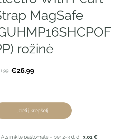
Strap MagSafe
(GUHMP16SHCPOF
P) rožinė
€26.99
1.99
Įdėti į krepšelį
 Atsiimkite paštomate – per 2–3 d. d.,
3,01 €