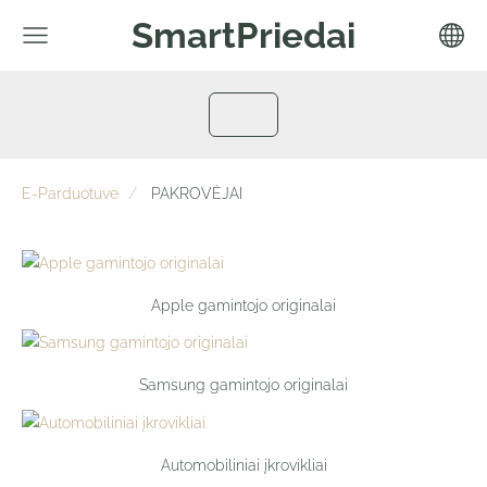
SmartPriedai
E-Parduotuvė
PAKROVĖJAI
Apple gamintojo originalai
Samsung gamintojo originalai
Automobiliniai įkrovikliai