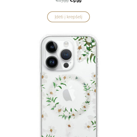
€9.99
€13.99
Įdėti į krepšelį