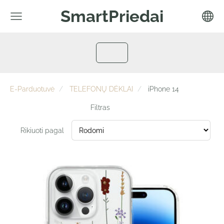
SmartPriedai
E-Parduotuvė
TELEFONŲ DĖKLAI
iPhone 14
Filtras
Rikiuoti pagal