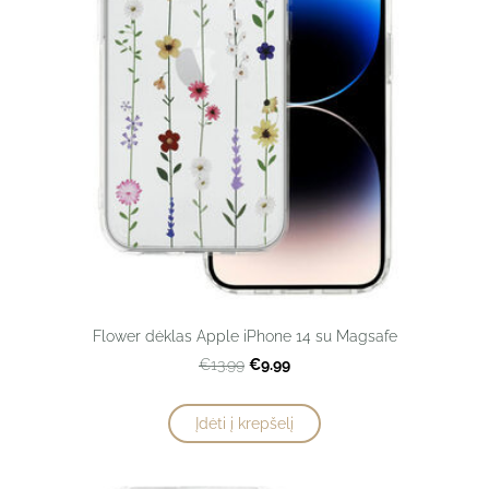
Flower dėklas Apple iPhone 14 su Magsafe
€9.99
€13.99
Įdėti į krepšelį