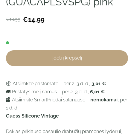
(GUACAPLSVSPG) pink
€14.99
€18.99
Įdėti į krepšelį
📦 Atsiimkite paštomate – per 2–3 d. d.,
3,01 €
🚚 Pristatysime į namus – per 2–3 d. d.,
6,01 €
🏬 Atsiimkite SmartPriedai salonuose –
nemokamai
, per
1 d. d.
Guess Silicone Vintage
Dėklas priklauso pasaulio drabužių pramonės lyderiui,