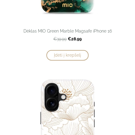
Dėklas MIO Green Marble Magsafe iPhone 16
€28.99
€39.99
Įdėti į krepšelį