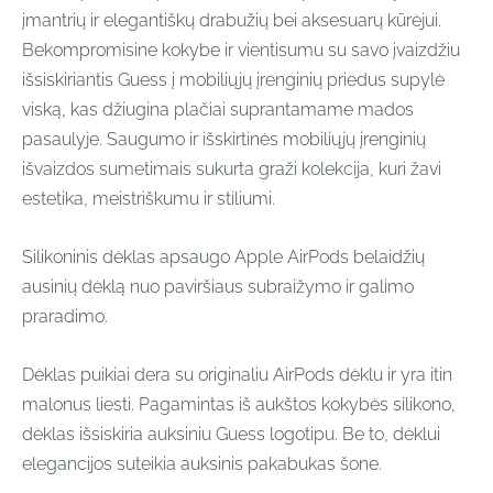
įmantrių ir elegantiškų drabužių bei aksesuarų kūrėjui.
Bekompromisine kokybe ir vientisumu su savo įvaizdžiu
išsiskiriantis Guess į mobiliųjų įrenginių priedus supylė
viską, kas džiugina plačiai suprantamame mados
pasaulyje. Saugumo ir išskirtinės mobiliųjų įrenginių
išvaizdos sumetimais sukurta graži kolekcija, kuri žavi
estetika, meistriškumu ir stiliumi.
Silikoninis dėklas apsaugo Apple AirPods belaidžių
ausinių dėklą nuo paviršiaus subraižymo ir galimo
praradimo.
Dėklas puikiai dera su originaliu AirPods dėklu ir yra itin
malonus liesti. Pagamintas iš aukštos kokybės silikono,
dėklas išsiskiria auksiniu Guess logotipu. Be to, dėklui
elegancijos suteikia auksinis pakabukas šone.