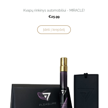
Kvapų rinkinys automobiliui - MIRACLE!
€25.99
Įdėti į krepšelį