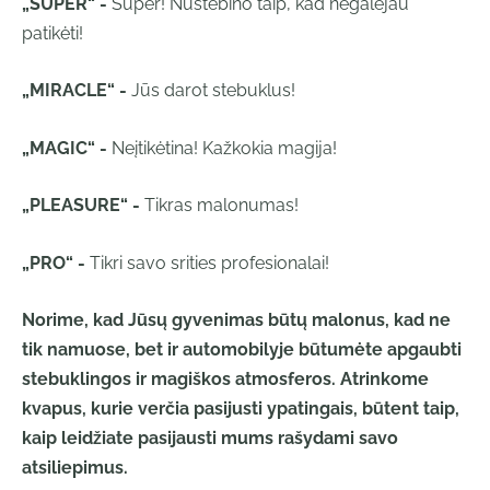
„SUPER“ -
Super! Nustebino taip, kad negalėjau
patikėti!
„MIRACLE“ -
Jūs darot stebuklus!
„MAGIC“ -
Neįtikėtina! Kažkokia magija!
„PLEASURE“ -
Tikras malonumas!
„PRO“ -
Tikri savo srities profesionalai!
Norime, kad Jūsų gyvenimas būtų malonus, kad ne
tik namuose, bet ir automobilyje būtumėte apgaubti
stebuklingos ir magiškos atmosferos. Atrinkome
kvapus, kurie verčia pasijusti ypatingais, būtent taip,
kaip leidžiate pasijausti mums rašydami savo
atsiliepimus.