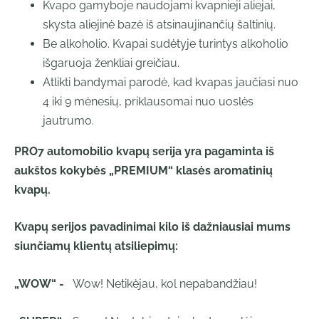
Kvapo gamyboje naudojami kvapnieji aliejai,
skysta aliejinė bazė iš atsinaujinančių šaltinių.
Be alkoholio. Kvapai sudėtyje turintys alkoholio
išgaruoja ženkliai greičiau.
Atlikti bandymai parodė, kad kvapas jaučiasi nuo
4 iki 9 mėnesių, priklausomai nuo uoslės
jautrumo.
PRO7 automobilio kvapų serija yra pagaminta iš
aukštos kokybės „PREMIUM“ klasės aromatinių
kvapų.
Kvapų serijos pavadinimai kilo iš dažniausiai mums
siunčiamų klientų atsiliepimų:
„WOW“ -
Wow! Netikėjau, kol nepabandžiau!