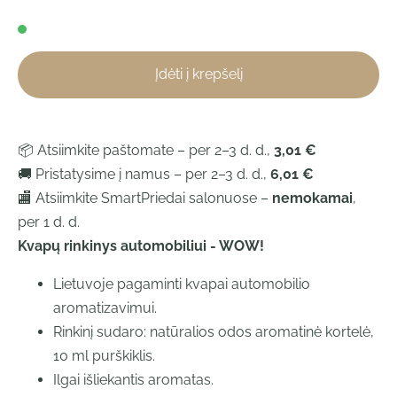
Įdėti į krepšelį
📦 Atsiimkite paštomate – per 2–3 d. d.,
3,01 €
🚚 Pristatysime į namus – per 2–3 d. d.,
6,01 €
🏬 Atsiimkite SmartPriedai salonuose –
nemokamai
,
per 1 d. d.
Kvapų rinkinys automobiliui - WOW!
Lietuvoje pagaminti kvapai automobilio
aromatizavimui.
Rinkinį sudaro: natūralios odos aromatinė kortelė,
10 ml purškiklis.
Ilgai išliekantis aromatas.