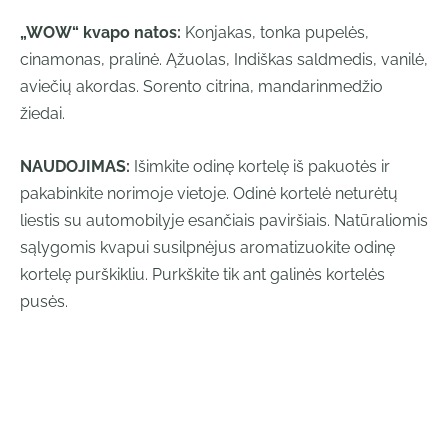
„WOW“ kvapo natos:
Konjakas, tonka pupelės,
cinamonas, pralinė. Ąžuolas, Indiškas saldmedis, vanilė,
aviečių akordas. Sorento citrina, mandarinmedžio
žiedai.
NAUDOJIMAS:
Išimkite odinę kortelę iš pakuotės ir
pakabinkite norimoje vietoje. Odinė kortelė neturėtų
liestis su automobilyje esančiais paviršiais. Natūraliomis
sąlygomis kvapui susilpnėjus aromatizuokite odinę
kortelę purškikliu. Purkškite tik ant galinės kortelės
pusės.