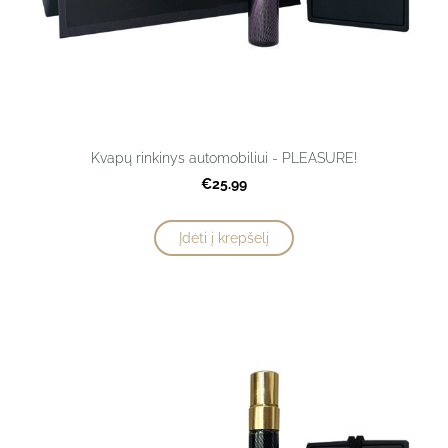
Kvapų rinkinys automobiliui - PLEASURE!
€25.99
Įdėti į krepšelį