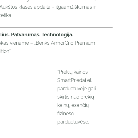
Aukštos klasės apdaila – ilgaamžiškumas ir
tetika
ilius. Patvarumas. Technologija.
skas viename – „Benks ArmorGrid Premium
tion“.
*Prekių kainos
SmartPriedai el.
parduotuvėje gali
skirtis nuo prekių
kainų, esančių
fizinėse
parduotuvėse.