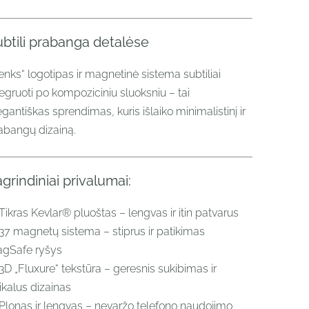
btili prabanga detalėse
enks“ logotipas ir magnetinė sistema subtiliai
tegruoti po kompoziciniu sluoksniu – tai
egantiškas sprendimas, kuris išlaiko minimalistinį ir
abangų dizainą.
grindiniai privalumai:
Tikras Kevlar® pluoštas – lengvas ir itin patvarus
37 magnetų sistema – stiprus ir patikimas
gSafe ryšys
3D „Fluxure“ tekstūra – geresnis sukibimas ir
ikalus dizainas
Plonas ir lengvas – nevaržo telefono naudojimo