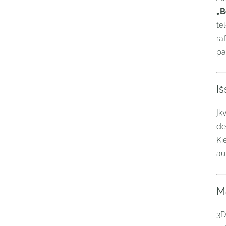
„B
te
ra
pa
Iš
Įk
dė
Ki
au
M
3D