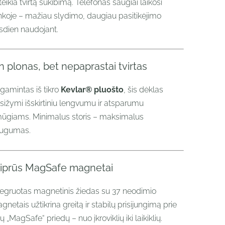
teikia tvirtą sukibimą. Telefonas saugiai laikosi
nkoje – mažiau slydimo, daugiau pasitikėjimo
sdien naudojant.
in plonas, bet nepaprastai tvirtas
gamintas iš tikro
Kevlar® pluošto
, šis dėklas
sižymi išskirtiniu lengvumu ir atsparumu
ūgiams. Minimalus storis – maksimalus
ugumas.
tiprūs MagSafe magnetai
tegruotas magnetinis žiedas su 37 neodimio
gnetais užtikrina greitą ir stabilų prisijungimą prie
ų „MagSafe“ priedų – nuo įkroviklių iki laikiklių.