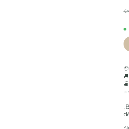
€3
📦
🚚
🏬
per
„
d
At