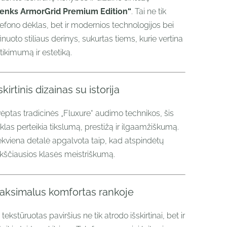
enks ArmorGrid Premium Edition“
. Tai ne tik
lefono dėklas, bet ir modernios technologijos bei
finuoto stiliaus derinys, sukurtas tiems, kurie vertina
tikimumą ir estetiką.
skirtinis dizainas su istorija
vėptas tradicinės „Fluxure“ audimo technikos, šis
klas perteikia tikslumą, prestižą ir ilgaamžiškumą.
ekviena detalė apgalvota taip, kad atspindėtų
kščiausios klasės meistriškumą.
aksimalus komfortas rankoje
 tekstūruotas paviršius ne tik atrodo išskirtinai, bet ir