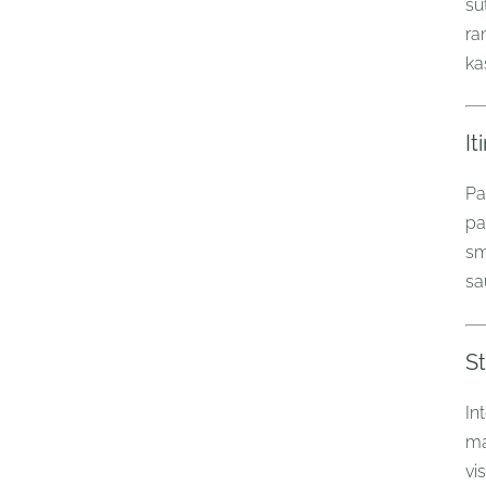
su
ra
ka
It
Pa
pa
sm
sa
S
In
ma
vis