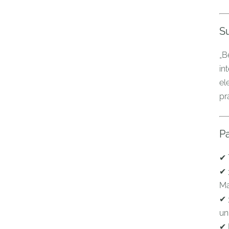
Su
„B
in
el
pr
Pa
✔ 
✔ 
Ma
✔ 
un
✔ 