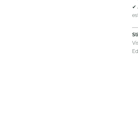
✔ 
es
St
Vi
Edi