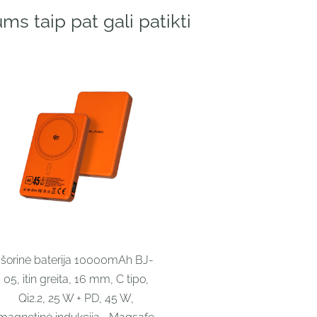
ms taip pat gali patikti
Išorinė baterija 10000mAh BJ-
05, itin greita, 16 mm, C tipo,
Qi2.2, 25 W + PD, 45 W,