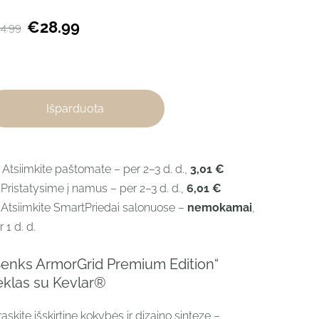
€28.99
4.99
Išparduota
 Atsiimkite paštomate – per 2–3 d. d.,
3,01 €
 Pristatysime į namus – per 2–3 d. d.,
6,01 €
 Atsiimkite SmartPriedai salonuose –
nemokamai
,
 1 d. d.
Benks ArmorGrid Premium Edition“
ėklas su Kevlar®
raskite išskirtinę kokybės ir dizaino sintezę –