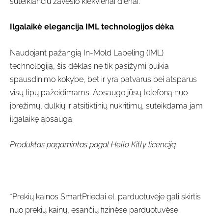
suteikiančiu žavesio kiekvienai dienai.
Ilgalaikė elegancija IML technologijos dėka
Naudojant pažangią In-Mold Labeling (IML)
technologiją, šis dėklas ne tik pasižymi puikia
spausdinimo kokybe, bet ir yra patvarus bei atsparus
visų tipų pažeidimams. Apsaugo jūsų telefoną nuo
įbrėžimų, dulkių ir atsitiktinių nukritimų, suteikdama jam
ilgalaikę apsaugą.
Produktas pagamintas pagal Hello Kitty licenciją.
*Prekių kainos SmartPriedai el. parduotuvėje gali skirtis
nuo prekių kainų, esančių fizinėse parduotuvėse.