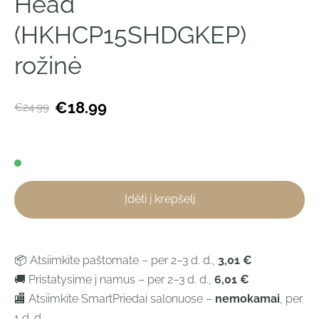
Head
(HKHCP15SHDGKEP)
rožinė
€18.99
€24.99
Įdėti į krepšelį
📦 Atsiimkite paštomate – per 2–3 d. d.,
3,01 €
🚚 Pristatysime į namus – per 2–3 d. d.,
6,01 €
🏬 Atsiimkite SmartPriedai salonuose –
nemokamai
, per
1 d. d.