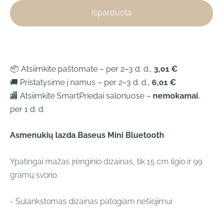
Išparduota
📦 Atsiimkite paštomate – per 2–3 d. d.,
3,01 €
🚚 Pristatysime į namus – per 2–3 d. d.,
6,01 €
🏬 Atsiimkite SmartPriedai salonuose –
nemokamai
,
per 1 d. d.
Asmenukių lazda Baseus Mini Bluetooth
Ypatingai mažas įrenginio dizainas, tik 15 cm ilgio ir 99
gramų svorio.
- Sulankstomas dizainas patogiam nešiojimui