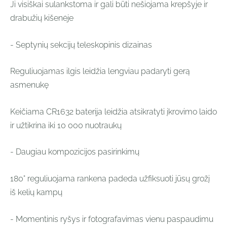
Ji visiškai sulankstoma ir gali būti nešiojama krepšyje ir
drabužių kišenėje
- Septynių sekcijų teleskopinis dizainas
Reguliuojamas ilgis leidžia lengviau padaryti gerą
asmenukę
Keičiama CR1632 baterija leidžia atsikratyti įkrovimo laido
ir užtikrina iki 10 000 nuotraukų
- Daugiau kompozicijos pasirinkimų
180° reguliuojama rankena padeda užfiksuoti jūsų grožį
iš kelių kampų
- Momentinis ryšys ir fotografavimas vienu paspaudimu